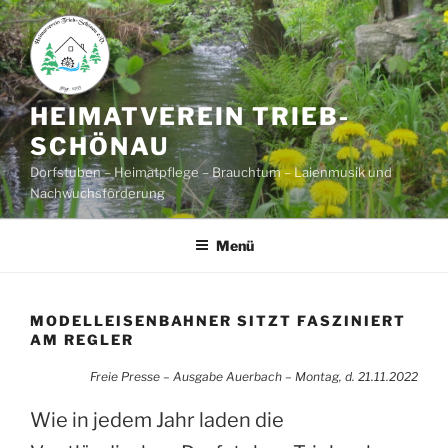
Zum
Inhalt
springen
HEIMATVEREIN TRIEB-
SCHÖNAU
Dorfstuben – Heimatpflege – Brauchtum – Laienmusik und
Nachwuchsförderung
Menü
MODELLEISENBAHNER SITZT FASZINIERT
AM REGLER
Freie Presse – Ausgabe Auerbach – Montag, d. 21.11.2022
Wie in jedem Jahr laden die