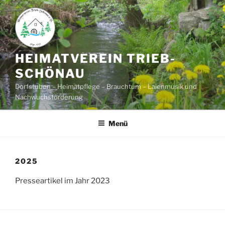
Zum
Inhalt
springen
HEIMATVEREIN TRIEB-
SCHÖNAU
Dorfstuben – Heimatpflege – Brauchtum – Laienmusik und
Nachwuchsförderung
Menü
2025
Presseartikel im Jahr 2023