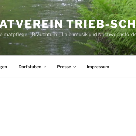
ATVEREIN TRIEB-SC
Heimatpflege – Brauchtum – Laienmusik und Nachwuchsförd
ngen
Dorfstuben
Presse
Impressum