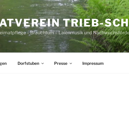
ATVEREIN TRIEB-SC
Heimatpflege – Brauchtum – Laienmusik und Nachwuchsförd
ngen
Dorfstuben
Presse
Impressum